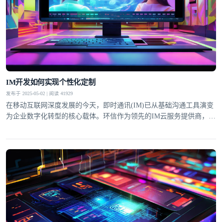
IM开发如何实现个性化定制
发布于 2025-05-02 | 阅读 41929
在移动互联网深度发展的今天，即时通讯(IM)已从基础沟通工具演变
为企业数字化转型的核心载体。环信作为领先的IM云服务提供商，通
过深度个性化定制能力，帮助不同行业客户构建专属通讯解决方案。
这种定制化不仅体现在UI界面适配，更贯穿于业务逻辑整合、智能交
互设计等全链路环节，成为提升用户粘性和商业价值的关键突破口。
界面层级的灵活配置环信IM SDK提供超过