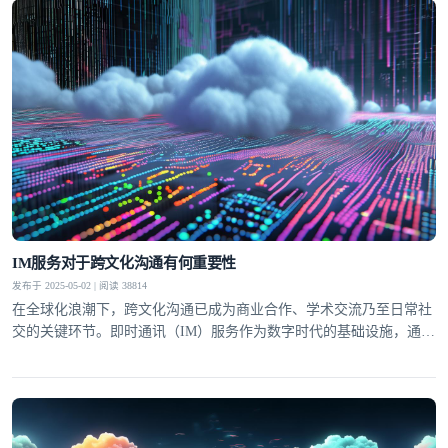
IM服务对于跨文化沟通有何重要性
发布于 2025-05-02 | 阅读 38814
在全球化浪潮下，跨文化沟通已成为商业合作、学术交流乃至日常社
交的关键环节。即时通讯（IM）服务作为数字时代的基础设施，通过
打破时空与语言壁垒，正在重塑跨文化互动的模式。环信等专业IM平
台凭借实时翻译、多模态交互等功能，不仅提升了沟通效率，更成为
文化差异的"调解者"，让不同背景的个体能够建立更深层次的连接。
这种技术赋能的沟通变革，正在重新定义"地球村"的协作