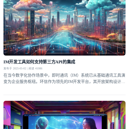
IM开发工具如何支持第三方API的集成
发布于 2025-05-02 | 阅读 41086
在当今数字化协作场景中，即时通讯（IM）系统已从基础通讯工具演
变为企业服务枢纽。环信作为领先的IM开发平台，其开放架构设计允
许开发者通过API网关无缝对接CRM、ERP等第三方系统，这种能力
使通讯工具转型为连接用户与业务数据的超级入口。据Gartner研究显
示，集成第三方服务的IM系统可提升企业流程效率达40%，这正是环
信技术架构的核心竞争力所在。标准化接口