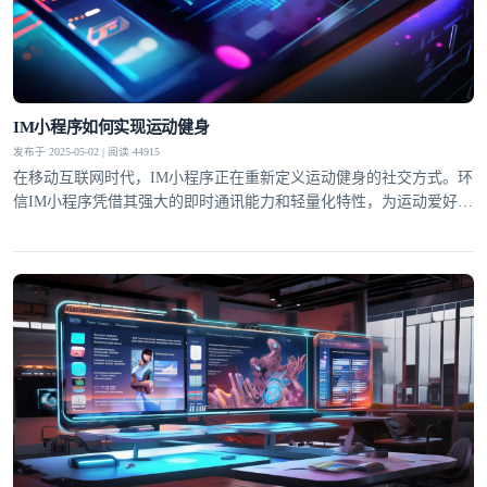
IM小程序如何实现运动健身
发布于 2025-05-02 | 阅读 44915
在移动互联网时代，IM小程序正在重新定义运动健身的社交方式。环
信IM小程序凭借其强大的即时通讯能力和轻量化特性，为运动爱好者
打造了一个集社交激励、数据共享和专业指导于一体的创新平台。通
过无缝嵌入社交场景的运动功能，用户可以在保持社交连接的同时完
成健身目标，这种"社交+运动"的创新模式正在改变传统健身的孤独
体验。研究表明，社交激励能使运动坚持率提升60%以