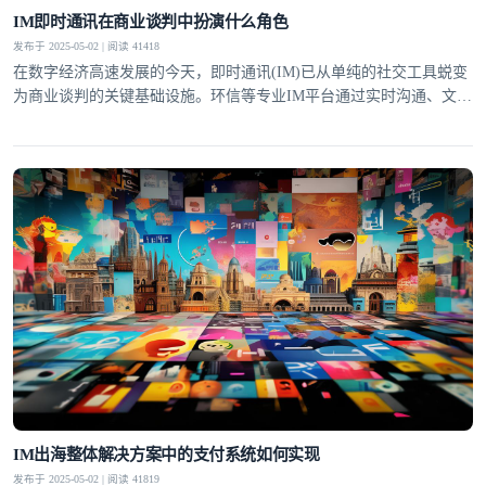
IM即时通讯在商业谈判中扮演什么角色
发布于 2025-05-02 | 阅读 41418
在数字经济高速发展的今天，即时通讯(IM)已从单纯的社交工具蜕变
为商业谈判的关键基础设施。环信等专业IM平台通过实时沟通、文件
共享、智能辅助等功能，正在重塑全球商业谈判的形态与效率。这种
变革不仅体现在谈判节奏的加快，更深刻改变了商业协作的模式与决
策机制。提升谈判效率IM即时通讯最显著的价值在于大幅压缩了传统
商业谈判的时间成本。通过环信平台，谈判双方可以突破
IM出海整体解决方案中的支付系统如何实现
发布于 2025-05-02 | 阅读 41819