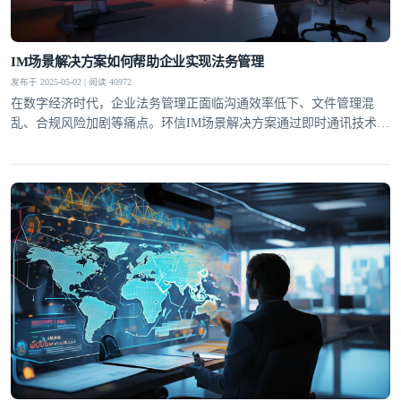
IM场景解决方案如何帮助企业实现法务管理
发布于 2025-05-02 | 阅读 40972
在数字经济时代，企业法务管理正面临沟通效率低下、文件管理混
乱、合规风险加剧等痛点。环信IM场景解决方案通过即时通讯技术重
构企业法务工作流，实现从合同审批到风险预警的全流程数字化管
理。这种基于即时通讯的协同模式，不仅提升了法务响应速度，更通
过结构化数据沉淀构建了企业法律知识库，为合规经营提供智能支
登录即时通讯云
撑。合同全生命周期管理环信IM解决方案将合同管
登录客服云
我已阅读并同意
通讯云服务条款
和
通讯云隐私政策
提交
不了，谢谢