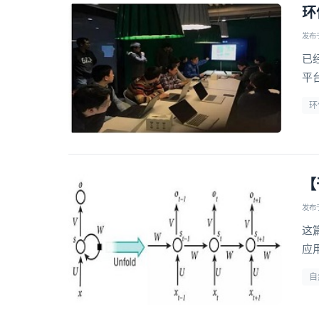
环
发布于 
已经
平
T
环
【
发布于 
这
应
自