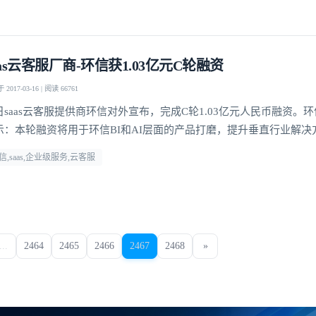
aas云客服厂商-环信获1.03亿元C轮融资
2017-03-16 | 阅读 66761
日saas云客服提供商环信对外宣布，完成C轮1.03亿元人民币融资。环
示：本轮融资将用于环信BI和AI层面的产品打磨，提升垂直行业解决
信,saas,企业级服务,云客服
...
2464
2465
2466
2467
2468
»