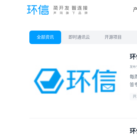
全部资讯
即时通讯云
开源项目
环
发布于 
每
答
开
环