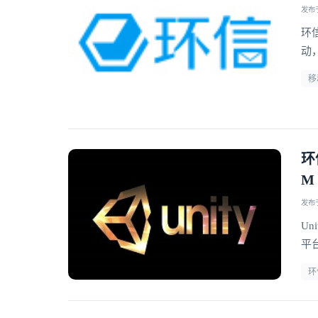
发布于 
环
动
移
环
M
发布于 
Un
平台
产
环