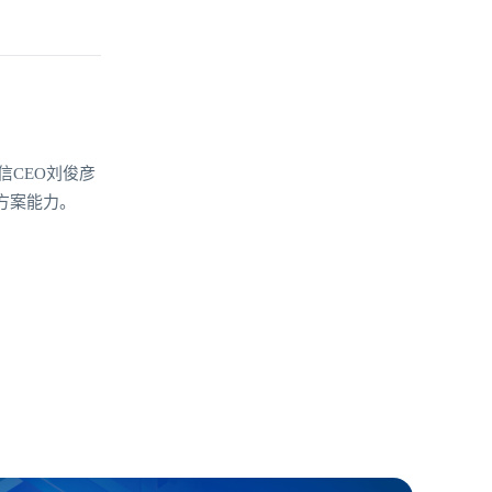
信CEO刘俊彦
方案能力。