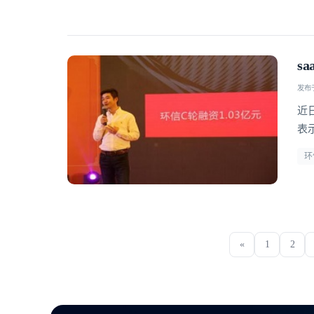
s
发布于 
近
表
环
«
1
2