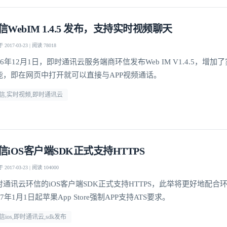
信WebIM 1.4.5 发布，支持实时视频聊天
我已阅读并同意
通讯云服务条款
和
通讯云隐私政策
2017-03-23 | 阅读 78018
16年12月1日，即时通讯云服务端商环信发布Web IM V1.4.5，增
提交
不了，谢谢
能，即在网页中打开就可以直接与APP视频通话。
信,实时视频,即时通讯云
信iOS客户端SDK正式支持HTTPS
2017-03-23 | 阅读 104000
时通讯云环信的iOS客户端SDK正式支持HTTPS，此举将更好地配合
17年1月1日起苹果App Store强制APP支持ATS要求。
信ios,即时通讯云,sdk发布