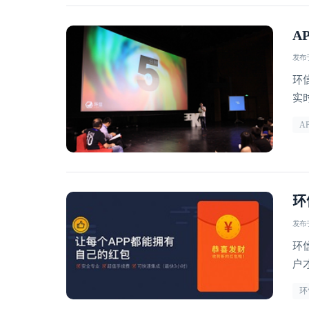
A
发布于 
环
实
A
环
发布于 
环
户
新
环