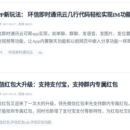
PP新玩法： 环信即时通讯云几行代码轻松实现IM功
2017-03-27 | 阅读 86023
信即时通讯云可帮app实现，如单聊、群聊、发语音、发图片、发位
时视频等功能，让App内置聊天功能和以前网页中嵌入分享功能一样
PP
环信即时通讯云
im
信红包大升级：支持支付宝，支持群内专属红包
2017-03-24 | 阅读 66923
信红包又迎来了一次大的升级，领先微信红包率先支持群内专属红包
登录即时通讯云
才能抢到专属红包，同时也新增了支付宝支付等新特性，为红包社交
登录客服云
玩法。
信红包,环信红包sdk,环信红包功能