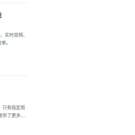
能
置、实时音频、
简单。
，只有指定用
提供了更多的