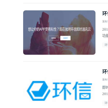
环
发布于 
20
功
环
环
发布于 
即
20
环