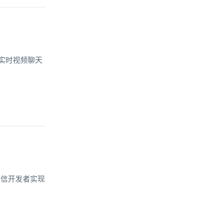
加了实时视频聊天
环信开发者实现