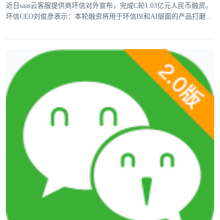
近日saas云客服提供商环信对外宣布，完成C轮1.03亿元人民币融资。
环信CEO刘俊彦表示：本轮融资将用于环信BI和AI层面的产品打磨，
提升垂直行业解决方案能力。