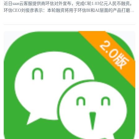
近日saas云客服提供商环信对外宣布，完成C轮1.03亿元人民币融资。
环信CEO刘俊彦表示：本轮融资将用于环信BI和AI层面的产品打磨，
提升垂直行业解决方案能力。