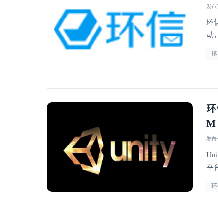
发布于 
环
动
移
环
M
发布于 
Un
平台
产
环