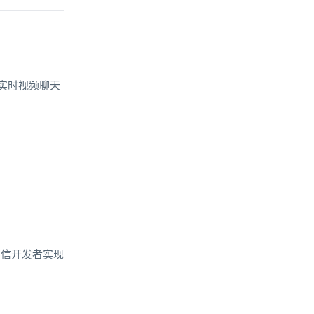
加了实时视频聊天
环信开发者实现