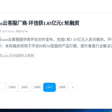
aas云客服厂商-环信获1.03亿元C轮融资
2017-03-16 | 阅读 66798
日saas云客服提供商环信对外宣布，完成C轮1.03亿元人民币融资。环
示：本轮融资将用于环信BI和AI层面的产品打磨，提升垂直行业解决
信,saas,企业级服务,云客服
...
2464
2465
2466
2467
2468
»