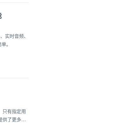
能
置、实时音频、
简单。
，只有指定用
提供了更多的