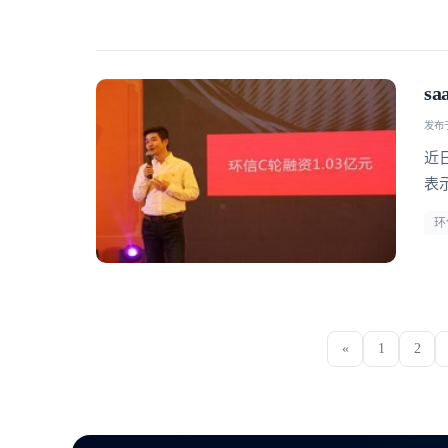
s
发布于 
近
表
环
«
1
2