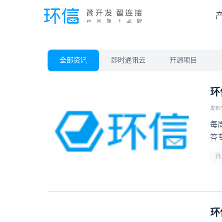
全部资讯
即时通讯云
开源项目
环
发布于 
每
答
开
环