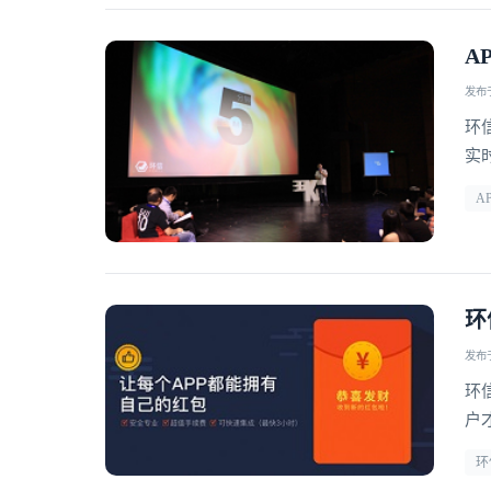
A
发布于 
环
实
A
环
发布于 
环
户
新
环