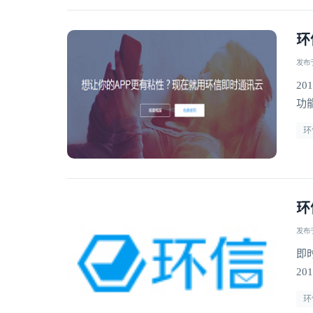
环
发布于 
20
功
环
环
发布于 
即
20
环