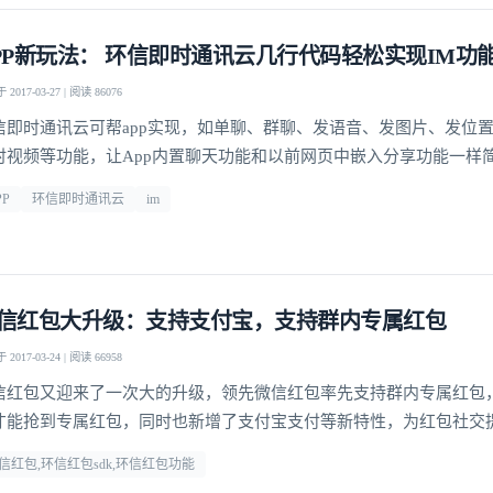
PP新玩法： 环信即时通讯云几行代码轻松实现IM功
2017-03-27 | 阅读 86076
信即时通讯云可帮app实现，如单聊、群聊、发语音、发图片、发位
时视频等功能，让App内置聊天功能和以前网页中嵌入分享功能一样
PP
环信即时通讯云
im
信红包大升级：支持支付宝，支持群内专属红包
2017-03-24 | 阅读 66958
信红包又迎来了一次大的升级，领先微信红包率先支持群内专属红包
登录即时通讯云
才能抢到专属红包，同时也新增了支付宝支付等新特性，为红包社交
登录客服云
玩法。
信红包,环信红包sdk,环信红包功能