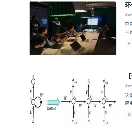
环
发布于 
已经
平
T
环
【
发布于 
这
应
自