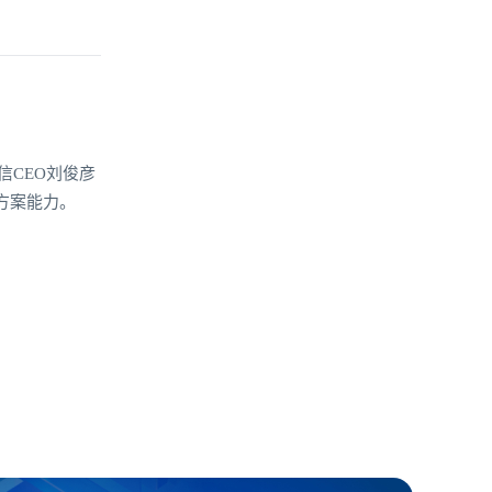
信CEO刘俊彦
方案能力。