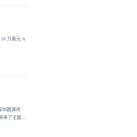
150 万美元 A
在深圳圆满闭
带来了主题为