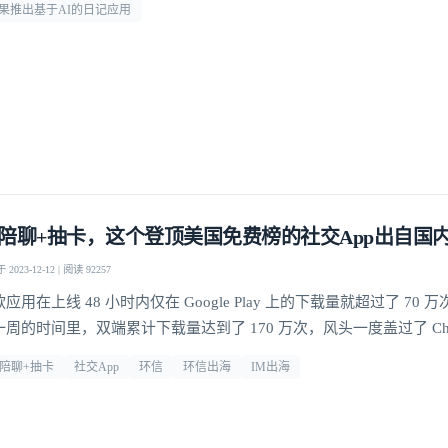
果推出基于AI的日记应用
登录即时通讯云
登录客服云
我已阅读并同意
通讯云服务条款
和
通讯云隐私政策
提交
不了，谢谢
I陪聊+抽卡，这个登顶美国免费榜的社交App出自国
2023-12-12 | 阅读 92257
应用在上线 48 小时内仅在 Google Play 上的下载量就超过了 70
一周的时间里，双端累计下载量达到了 170 万次，风头一度盖过了 Cha
I陪聊+抽卡
社交App
环信
环信出海
IM出海