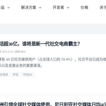
产品
解决方案
开发者
价格
关
活超30亿，谁将是新一代社交电商霸主？
2023-12-25 | 阅读 48031
球有 48 亿社交媒体用户（占全球人口的 59.9%），社交平台已成
系以及发展业务的重要渠道。
交电商
环信
环信IM
洲引领全球社交媒体使用，尼日利亚社交媒体日均4小