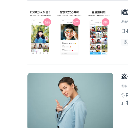
瞄
发布于 
日
家
这
发布于 
你
」