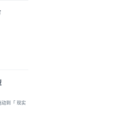
万
型
拖动到「 现实