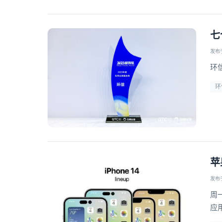
七
发布于 
环
环
苹
发布于 
周一
应