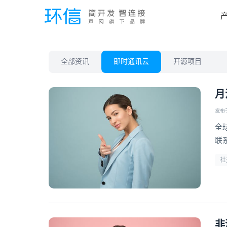
全部资讯
即时通讯云
开源项目
月
发布于 
全
联
社
非