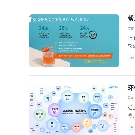
帮
发布于 
上个
轮
正
环
发布于 
近
幕
《
环