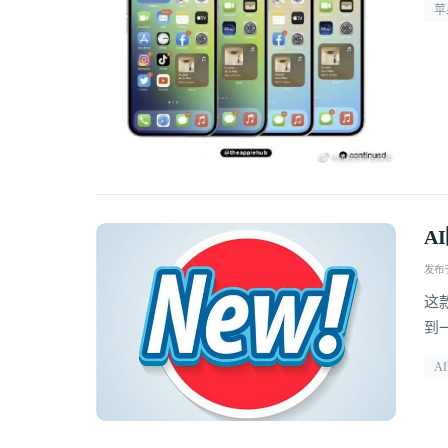
苹
A
发布于 
这款
到
A