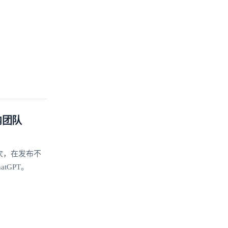
内团队
 万次，在发布不
tGPT。