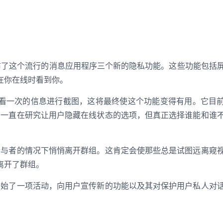
格宣布了这个流行的消息应用程序三个新的隐私功能。这些功能包括
在你在线时看到你。
看一次的信息进行截图，这将最终使这个功能变得有用。它目
pp 一直在研究让用户隐藏在线状态的选项，但真正选择谁能
和谁
登录即时通讯云
登录客服云
其他参与者的情况下悄悄离开群组。这肯定会使那些总是试图远离窥
离开了群组。
 还开始了一项活动，向用户宣传新的功能以及其对保护用户私人对
我已阅读并同意
通讯云服务条款
和
通讯云隐私政策