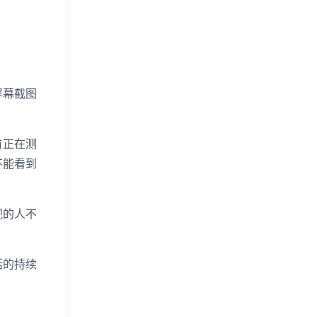
屏幕截图
前正在测
不能
看到
视的人不
话的持续