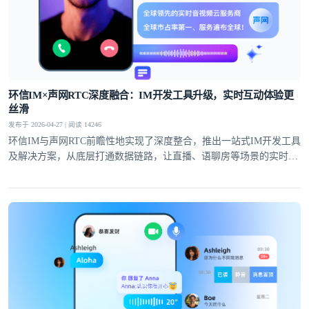
环信IM×声网RTC深度融合：IM开发工具升级，实时互动体验更
丝滑
发布于 2026-04-27 | 阅读 14246
环信IM与声网RTC前瞻性地实现了深度整合，推出一站式IM开发工具
及解决方案，从底层打通数据链路，让直播、语聊房等场景的实时互
动体验全面升级。
登录即时通讯云
登录客服云
我已阅读并同意
通讯云服务条款
和
通讯云隐私政策