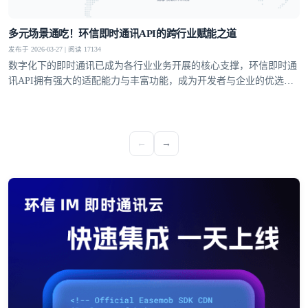
多元场景通吃！环信即时通讯API的跨行业赋能之道
发布于 2026-03-27 | 阅读 17134
数字化下的即时通讯已成为各行业业务开展的核心支撑，环信即时通
讯API拥有强大的适配能力与丰富功能，成为开发者与企业的优选方
案，覆盖社交、教育、医疗、电商等多个领域，支持单聊、群聊、聊
天室、超级社区等多元沟通模型，从1V1私密聊天到万人群组互动，
从直播弹幕到远程问诊，多方面满足不同业务场景的通讯需求。
←
→