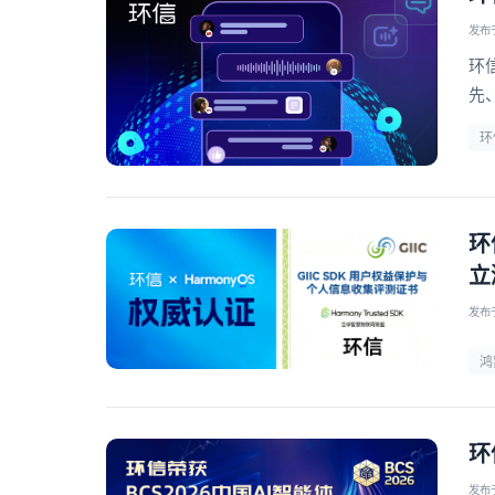
发布于 
环
先
信
环
环
立
发布于 
鸿
环
发布于 