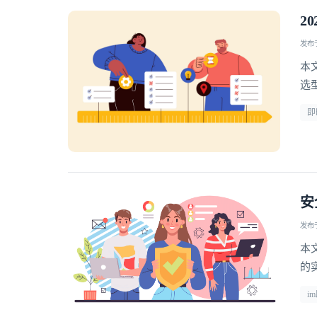
2
发布于 
本
选型 
即
安
发布于 
本
的
i