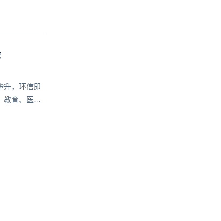
验
攀升，环信即
、教育、医