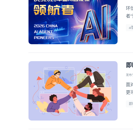
环
者
a
即
发布于 
面
更
型
即