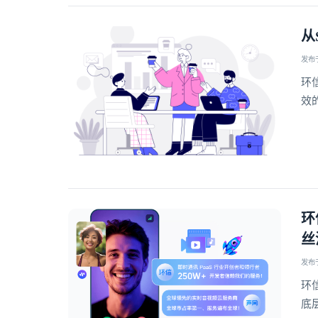
从
发布于 
环
效
环
丝
发布于 
环
底