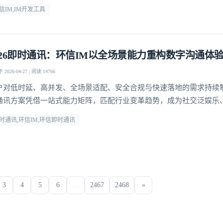
信IM,IM开发工具
026即时通讯：环信IM以全场景能力重构数字沟通体
2026-04-27 | 阅读 14766
户对低时延、高并发、全场景适配、安全合规与快速落地的需求持续
通讯方案凭借一站式能力矩阵，匹配行业变革趋势，成为社交泛娱乐
、社交电商等领域的优选通讯底座。
时通讯,环信IM,环信即时通讯
3
4
5
6
...
2467
2468
»