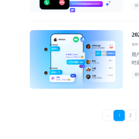
环
2
发布于 
用
时
疗
即
«
1
2