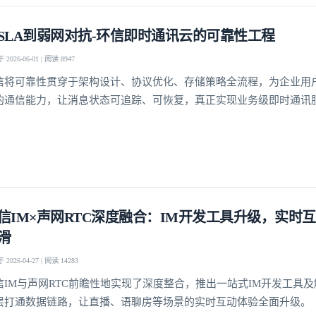
SLA到弱网对抗-环信即时通讯云的可靠性工程
2026-06-01 | 阅读 8947
我已阅读并同意
通讯云服务条款
和
通讯云隐私政策
信将可靠性贯穿于架构设计、协议优化、存储策略全流程，为企业用
提交
不了，谢谢
的通信能力，让消息状态可追踪、可恢复，真正实现业务级即时通讯
信IM×声网RTC深度融合：IM开发工具升级，实时
滑
2026-04-27 | 阅读 14283
信IM与声网RTC前瞻性地实现了深度整合，推出一站式IM开发工具
层打通数据链路，让直播、语聊房等场景的实时互动体验全面升级。