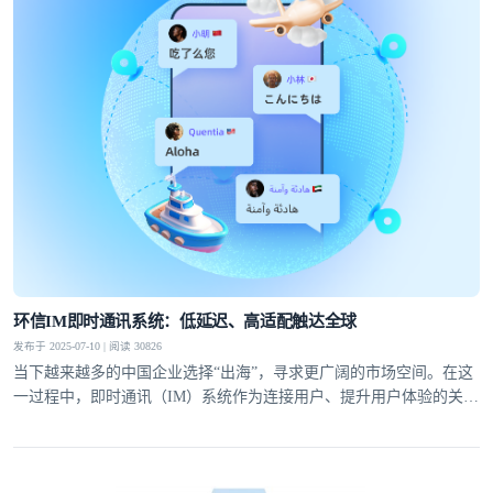
登录即时通讯云
登录客服云
我已阅读并同意
通讯云服务条款
和
通讯云隐私政策
环信IM即时通讯系统：低延迟、高适配触达全球
发布于 2025-07-10 | 阅读 30826
提交
不了，谢谢
当下越来越多的中国企业选择“出海”，寻求更广阔的市场空间。在这
一过程中，即时通讯（IM）系统作为连接用户、提升用户体验的关键
工具，是企业全球化战略落地的关键支撑。环信深耕IM即时通讯系统
领域，通过全球化布局与多平台支持能力，成为众多出海企业的热门
选择。