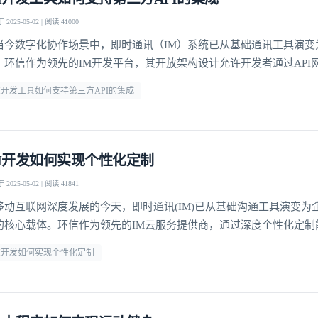
2025-05-02 | 阅读 41000
当今数字化协作场景中，即时通讯（IM）系统已从基础通讯工具演变
。环信作为领先的IM开发平台，其开放架构设计允许开发者通过API
RM、ERP等第三方系统，这种能力使通讯工具转型为连接用户与业务
M开发工具如何支持第三方API的集成
。据Gartner研究显示，集成第三方服务的IM系统可提升企业流程效率
环信技术架构的核心竞争力所在。标准化接口
M开发如何实现个性化定制
2025-05-02 | 阅读 41841
移动互联网深度发展的今天，即时通讯(IM)已从基础沟通工具演变为
的核心载体。环信作为领先的IM云服务提供商，通过深度个性化定制
行业客户构建专属通讯解决方案。这种定制化不仅体现在UI界面适配
M开发如何实现个性化定制
逻辑整合、智能交互设计等全链路环节，成为提升用户粘性和商业价
。界面层级的灵活配置环信IM SDK提供超过