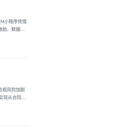
IM小程序凭借
激励、数据共
用户可以在保
变传统健身的孤
合规风险加剧
实现从合同审
仅提升了法务
提供智能支