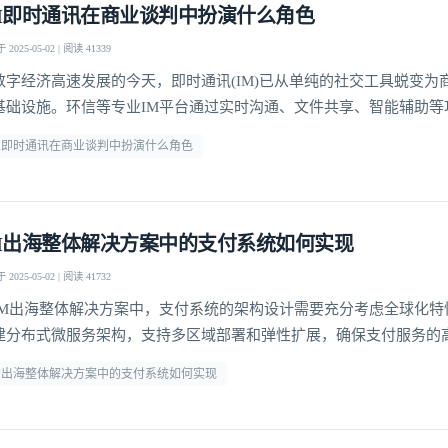
M即时通讯在商业谈判中扮演什么角色
我已阅读并同意
通讯云服务条款
和
通讯云隐私政策
2025-05-02 | 阅读 41339
数字经济高速发展的今天，即时通讯(IM)已从单纯的社交工具蜕变为
提交
不了，谢谢
基础设施。环信等专业IM平台通过实时沟通、文件共享、智能辅助等
全球商业谈判的形态与效率。这种变革不仅体现在谈判节奏的加快，
M即时通讯在商业谈判中扮演什么角色
业协作的模式与决策机制。提升谈判效率IM即时通讯最显著的价值在
统商业谈判的时间成本。通过环信平台，谈判双方可以突破
M出海整体解决方案中的支付系统如何实现
2025-05-02 | 阅读 41732
IM出海整体解决方案中，支付系统的架构设计需要充分考虑全球化特
建分布式微服务架构，支持多区域部署和弹性扩展，确保支付服务的
采用多活数据中心设计，当某个区域出现故障时，能够自动切换到其
M出海整体解决方案中的支付系统如何实现
障支付业务的连续性。支付网关的设计需要兼容各国主流支付方式。
成了信用卡、电子钱包、本地银行转账等多种支付渠道，并针对