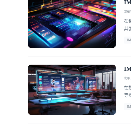
I
发布于 
在
其
享
I
持
独
I
发布于 
在
等
批
I
响
撑