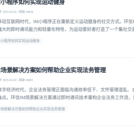
M小程序如何实现运动健身
2025-05-02 | 阅读 44828
移动互联网时代，IM小程序正在重新定义运动健身的社交方式。环信
强大的即时通讯能力和轻量化特性，为运动爱好者打造了一个集社交
和专业指导于一体的创新平台。通过无缝嵌入社交场景的运动功能，
M小程序如何实现运动健身
社交连接的同时完成健身目标，这种"社交+运动"的创新模式正在改
体验。研究表明，社交激励能使运动坚持率提升60%以
M场景解决方案如何帮助企业实现法务管理
2025-05-02 | 阅读 40891
数字经济时代，企业法务管理正面临沟通效率低下、文件管理混乱、
痛点。环信IM场景解决方案通过即时通讯技术重构企业法务工作流，
登录即时通讯云
到风险预警的全流程数字化管理。这种基于即时通讯的协同模式，不
登录客服云
M场景解决方案如何帮助企业实现法务管理
应速度，更通过结构化数据沉淀构建了企业法律知识库，为合规经营
。合同全生命周期管理环信IM解决方案将合同管