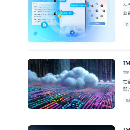
在
业
为
即
性
I
发布于 
在
即
跨
I
了
接
I