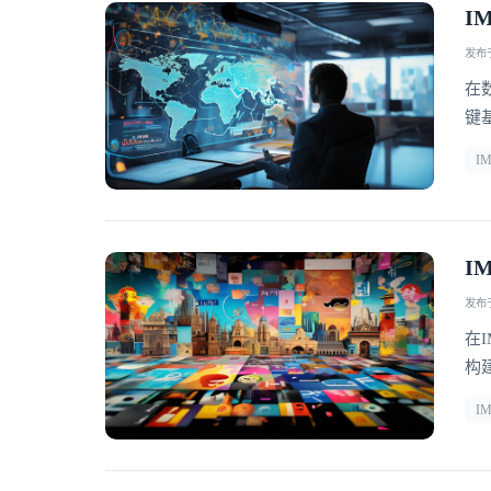
I
发布于 
在
键
塑
I
商
传
I
发布于 
在
构
统
I
保
集