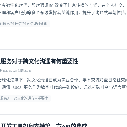
当今数字化时代，即时通讯IM 改变了信息传播的方式，在个人社交
管理和客户服务等多个领域发挥着关键作用，提升了沟通效率与体验。
全球领先的IM服务商，拥有高可靠、低延迟、高并发、安全且全球可
时通讯IM,环信IM,环信即时通讯
，与即时通讯行业同频发展，进行新一轮变革。
M服务对于跨文化沟通有何重要性
2025-05-02 | 阅读 38729
全球化浪潮下，跨文化沟通已成为商业合作、学术交流乃至日常社交
时通讯（IM）服务作为数字时代的基础设施，通过打破时空与语言壁
文化互动的模式。环信等专业IM平台凭借实时翻译、多模态交互等功
M服务对于跨文化沟通有何重要性
沟通效率，更成为文化差异的"调解者"，让不同背景的个体能够建立
。这种技术赋能的沟通变革，正在重新定义"地球村"的协作
M开发工具如何支持第三方API的集成