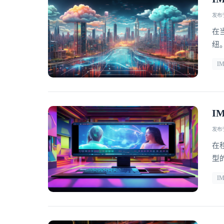
发布于 
在
纽
C
I
口
是
I
发布于 
在
型
同
I
务
口