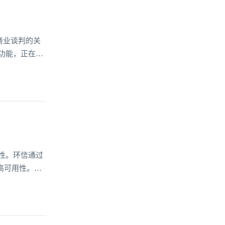
商业谈判的关
功能，正在重
更深刻改变了
于大幅压缩了
性。环信通过
高可用性。系
他可用区域，
环信支付系统