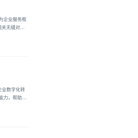
为企业服务枢
网关无缝对接
数据的超级入
达40%，这正
企业数字化转
能力，帮助不
，更贯穿于业
值的关键突破