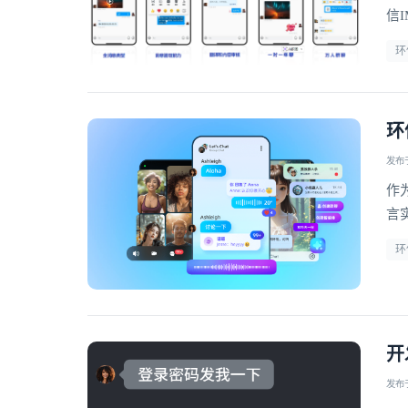
信
全
环
环
发布于 
作
言
环
开
发布于 