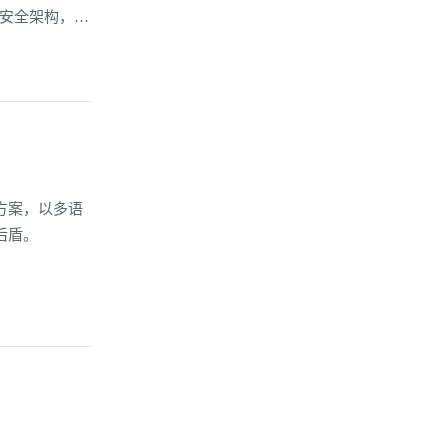
的安全架构，为
方案，以多语
后盾。