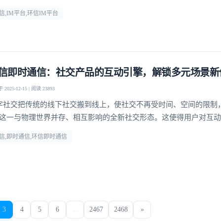
。
信,IM平台,环信IM平台
信即时通信：社交产品的互动引擎，解锁多元场景新
2025-12-15 | 阅读 23893
字社交把传统的线下社交搬到线上，使社交不再受时间、空间的限制
”这一与物理世界并存、相互影响的全新社交形态。这使得用户对互
性和趣味性需求日益提升，社交产品的核心竞争力逐渐聚焦于即时通
信,即时通信,环信即时通信
3
4
5
6
...
2467
2468
»