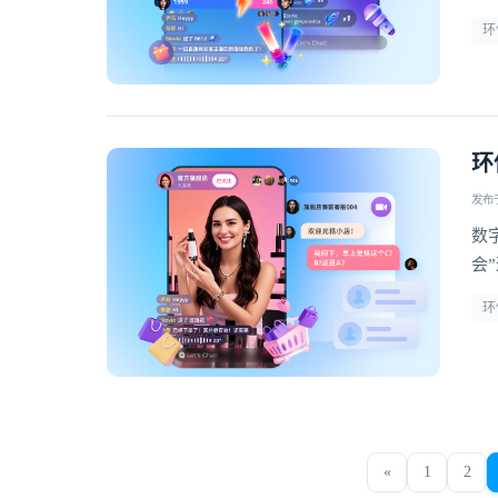
擎
环
环
发布于 
数
会
定
环
«
1
2