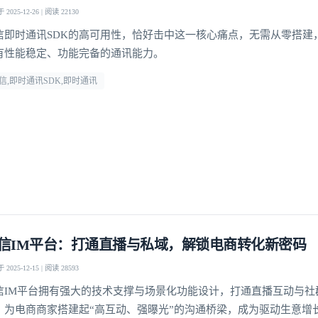
2025-12-26 | 阅读 22130
信即时通讯SDK的高可用性，恰好击中这一核心痛点，无需从零搭建
有性能稳定、功能完备的通讯能力。​
信,即时通讯SDK,即时通讯
我已阅读并同意
通讯云服务条款
和
通讯云隐私政策
提交
不了，谢谢
信IM平台：打通直播与私域，解锁电商转化新密码
2025-12-15 | 阅读 28593
信IM平台拥有强大的技术支撑与场景化功能设计，打通直播互动与社
，为电商商家搭建起“高互动、强曝光”的沟通桥梁，成为驱动生意增