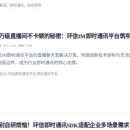
m集成，即时通讯，阅后即焚
万级直播间不卡顿的秘密：环信IM即时通讯平台筑
2025-12-26 | 阅读 27288
信IM即时通讯平台的直播聊天室解决方案，凭借创新技术架构与灵活
场景边界，成为行业即时通讯的核心支撑。
信IM,环信即时通讯平台,即时通讯平台
登录即时通讯云
别自研烦恼！环信即时通讯SDK适配企业多场景需求
登录客服云