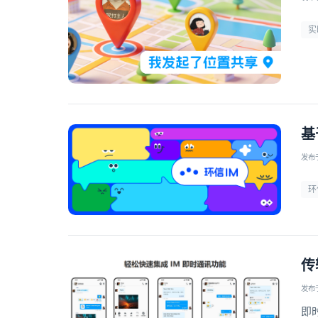
实
基
发布于 
环
传
发布于 
即