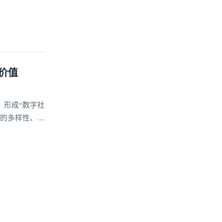
价值
，形成“数字社
动的多样性、稳
信能力的打造