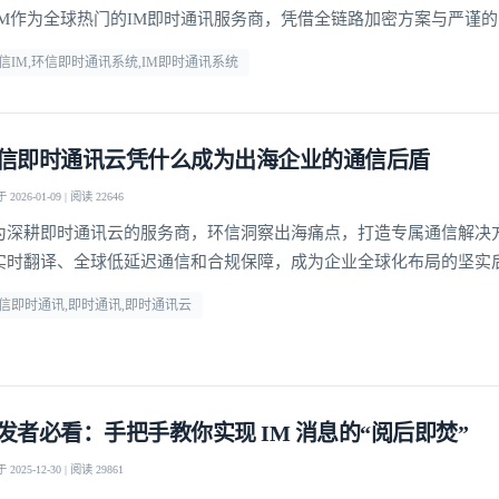
IM作为全球热门的IM即时通讯服务商，凭借全链路加密方案与严谨
球千万级用户筑牢通讯安全防线，成为各行业信赖的选择。
信IM,环信即时通讯系统,IM即时通讯系统
信即时通讯云凭什么成为出海企业的通信后盾
2026-01-09 | 阅读 22646
为深耕即时通讯云的服务商，环信洞察出海痛点，打造专属通信解决
实时翻译、全球低延迟通信和合规保障，成为企业全球化布局的坚实
信即时通讯,即时通讯,即时通讯云
发者必看：手把手教你实现 IM 消息的“阅后即焚”
2025-12-30 | 阅读 29861