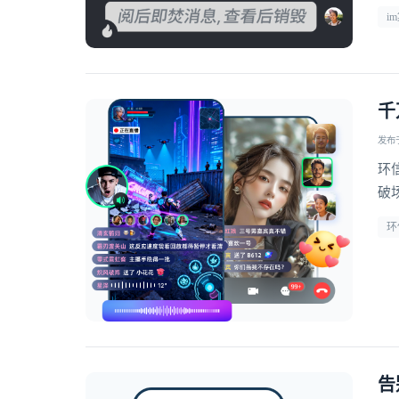
i
千
发布于 
环
破
环
告