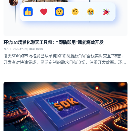
环信IM场景化聊天工具包：“即插即用”赋能高效开发
发布于 2025-12-09 | 阅读 18809
聊天SDK的市场格局已从单纯的“消息推送”向“全栈实时交互”转变，
开发者对快速集成、灵活定制的需求日益迫切，注重开发效率。环信
IM场景化聊天工具包拥有“即插即用”的特性，从UI组件到功能模块全
面覆盖，让开发者无需从零构建，轻松打造贴合业务的聊天场景。