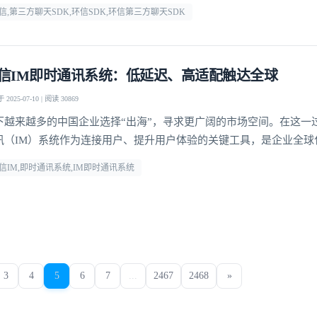
却步。
信,第三方聊天SDK,环信SDK,环信第三方聊天SDK
信IM即时通讯系统：低延迟、高适配触达全球
2025-07-10 | 阅读 30869
下越来越多的中国企业选择“出海”，寻求更广阔的市场空间。在这一
讯（IM）系统作为连接用户、提升用户体验的关键工具，是企业全球
键支撑。环信深耕IM即时通讯系统领域，通过全球化布局与多平台支
信IM,即时通讯系统,IM即时通讯系统
多出海企业的热门选择。
3
4
5
6
7
...
2467
2468
»