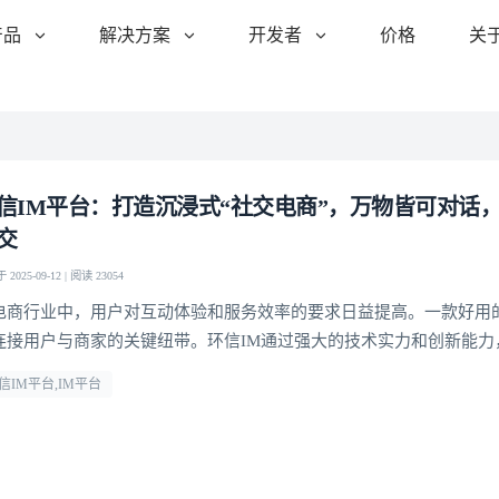
产品
解决方案
开发者
价格
关
信IM平台：打造沉浸式“社交电商”，万物皆可对话
交
2025-09-12 | 阅读 23054
电商行业中，用户对互动体验和服务效率的要求日益提高。一款好用的
连接用户与商家的关键纽带。环信IM通过强大的技术实力和创新能力
与电商场景深度融合，在电商客服、直播带货、私域运营等多个领域
信IM平台,IM平台
，为电商行业的发展注入了新的动力