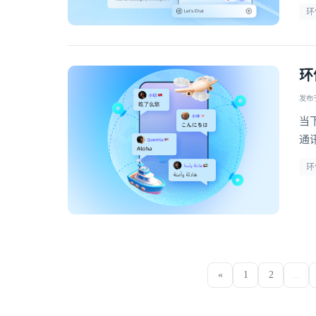
而
环
环
发布于 
当
通
关
环
众
«
1
2
...