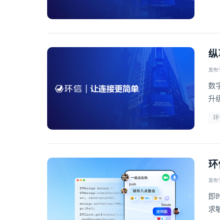
纵
发布于 
数
升
方
环
环
发布于 
即
求