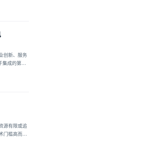
讯
业创新、服务
于集成的第三
资源有限或追
术门槛高而望