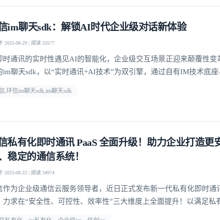
信im聊天sdk：解锁AI时代企业级对话新体验
2025-08-29 | 阅读 33577
即时通讯的实时性遇见AI的智能化，企业级交互场景正迎来颠覆性变
的im聊天sdk，以“实时通讯+AI技术”为双引擎，通过自有IM技术底
深度融合，为企业提供从快速集成到高并发场景落地的全链路解决方
信,环信im聊天sdk,im聊天sdk
信私有化即时通讯 PaaS 全面升级！助力企业打造更
、稳定的通信系统！
2025-08-22 | 阅读 34974
信作为企业级通信云服务领导者，近日正式发布新一代私有化即时通讯P
，力求在“安全性、可控性、效率性”三大维度上全面提升！以满足私
通讯基础设施日益增长的核心诉求。