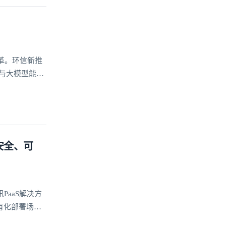
革。环信新推
座与大模型能力
案
安全、可
aaS解决方
有化部署场景