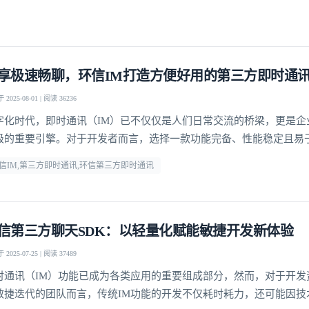
我已阅读并同意
通讯云服务条款
和
通讯云隐私政策
享极速畅聊，环信IM打造方便好用的第三方即时通
2025-08-01 | 阅读 36236
提交
不了，谢谢
字化时代，即时通讯（IM）已不仅仅是人们日常交流的桥梁，更是企
级的重要引擎。对于开发者而言，选择一款功能完备、性能稳定且易
即时通讯工具，能够显著提升开发效率，降低运维成本。
信IM,第三方即时通讯,环信第三方即时通讯
信第三方聊天SDK：以轻量化赋能敏捷开发新体验
2025-07-25 | 阅读 37489
时通讯（IM）功能已成为各类应用的重要组成部分，然而，对于开发
敏捷迭代的团队而言，传统IM功能的开发不仅耗时耗力，还可能因技