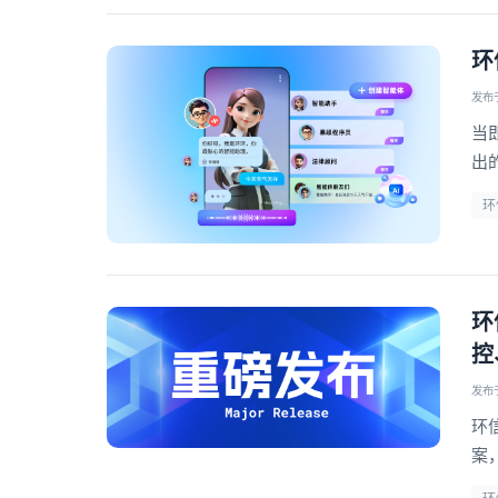
环
发布于 
当
出
的
环
环
控
发布于 
环
案
对