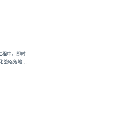
过程中，即时
化战略落地的
持能力，成为