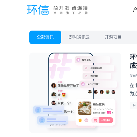
全部资讯
即时通讯云
开源项目
环
成
发布于 
在
为
能
环
势