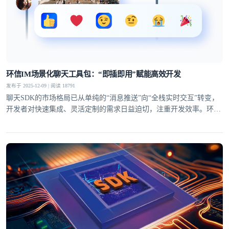
环信IM场景化聊天工具包：“即插即用”赋能高效开发
发布于 2025-12-09 | 阅读 18791
聊天SDK的市场格局已从单纯的“消息推送”向“全栈实时交互”转变，
开发者对快速集成、灵活定制的需求日益迫切，注重开发效率。环信
IM场景化聊天工具包拥有“即插即用”的特性，从UI组件到功能模块全
面覆盖，让开发者无需从零构建，轻松打造贴合业务的聊天场景。