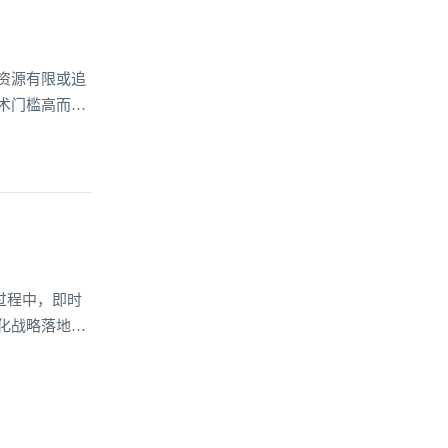
资源有限或追
术门槛高而望
过程中，即时
化战略落地的
持能力，成为