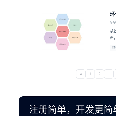
环
发布于 
从
泛
的
环
可
«
1
2
...
注册简单，开发更简