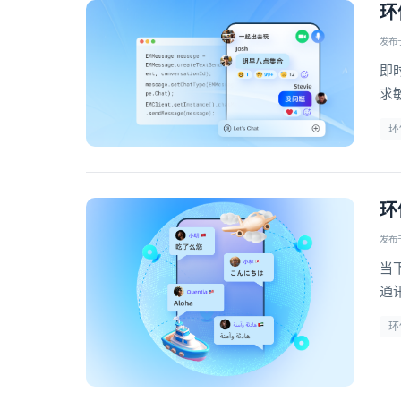
环
发布于 
即
求
而
环
环
发布于 
当
通
关
环
众