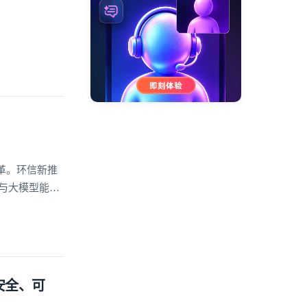
革。环信新推
座与大模型能力
案
安全、可