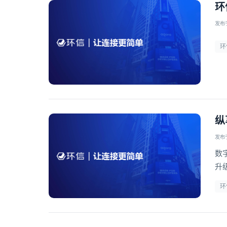
环
发布于 
环
纵
发布于 
数
升
方
环