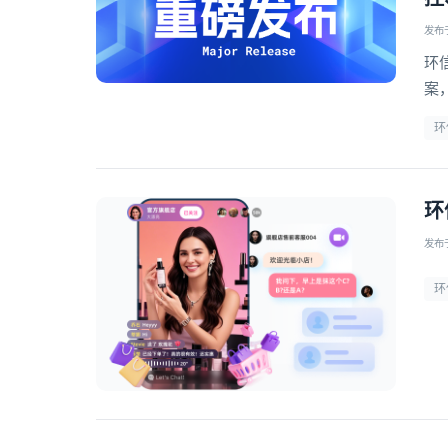
发布于 
环
案
对
环
环
发布于 
环