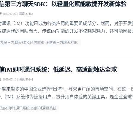
信第三方聊天SDK：以轻量化赋能敏捷开发新体验
2025-07-25 | 阅读 37462
我已阅读并同意
通讯云服务条款
和
通讯云隐私政策
时通讯（IM）功能已成为各类应用的重要组成部分，然而，对于开发
提交
不了，谢谢
敏捷迭代的团队而言，传统IM功能的开发不仅耗时耗力，还可能因技
却步。
信,第三方聊天SDK,环信SDK,环信第三方聊天SDK
信IM即时通讯系统：低延迟、高适配触达全球
2025-07-10 | 阅读 30844
下越来越多的中国企业选择“出海”，寻求更广阔的市场空间。在这一
讯（IM）系统作为连接用户、提升用户体验的关键工具，是企业全球
键支撑。环信深耕IM即时通讯系统领域，通过全球化布局与多平台支
信IM,即时通讯系统,IM即时通讯系统
多出海企业的热门选择。