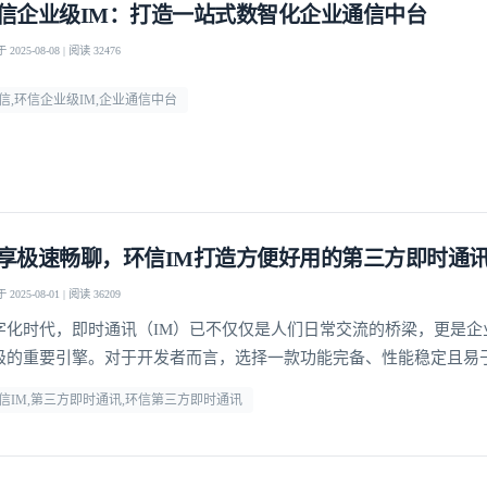
信企业级IM：打造一站式数智化企业通信中台
2025-08-08 | 阅读 32476
信,环信企业级IM,企业通信中台
享极速畅聊，环信IM打造方便好用的第三方即时通
2025-08-01 | 阅读 36209
字化时代，即时通讯（IM）已不仅仅是人们日常交流的桥梁，更是企
级的重要引擎。对于开发者而言，选择一款功能完备、性能稳定且易
登录即时通讯云
即时通讯工具，能够显著提升开发效率，降低运维成本。
登录客服云
信IM,第三方即时通讯,环信第三方即时通讯