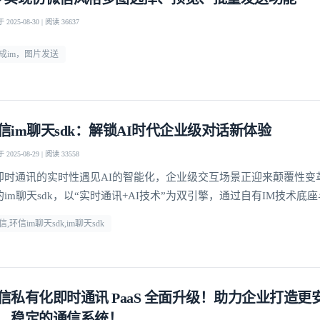
2025-08-30 | 阅读 36637
成im，图片发送
信im聊天sdk：解锁AI时代企业级对话新体验
2025-08-29 | 阅读 33558
即时通讯的实时性遇见AI的智能化，企业级交互场景正迎来颠覆性变
的im聊天sdk，以“实时通讯+AI技术”为双引擎，通过自有IM技术底
深度融合，为企业提供从快速集成到高并发场景落地的全链路解决方
信,环信im聊天sdk,im聊天sdk
信私有化即时通讯 PaaS 全面升级！助力企业打造更
、稳定的通信系统！