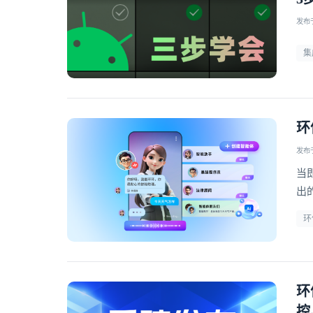
发布于 
集
环
发布于 
当
出
的
环
环
控