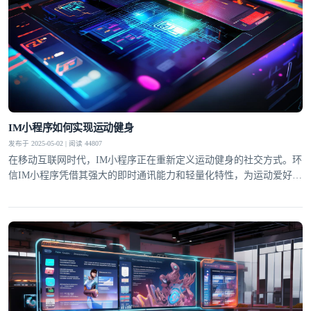
IM小程序如何实现运动健身
发布于 2025-05-02 | 阅读 44807
在移动互联网时代，IM小程序正在重新定义运动健身的社交方式。环
信IM小程序凭借其强大的即时通讯能力和轻量化特性，为运动爱好者
打造了一个集社交激励、数据共享和专业指导于一体的创新平台。通
过无缝嵌入社交场景的运动功能，用户可以在保持社交连接的同时完
成健身目标，这种"社交+运动"的创新模式正在改变传统健身的孤独
体验。研究表明，社交激励能使运动坚持率提升60%以