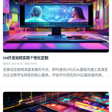
IM开发如何实现个性化定制
发布于 2025-05-02 | 阅读 41818
在移动互联网深度发展的今天，即时通讯(IM)已从基础沟通工具演变
为企业数字化转型的核心载体。环信作为领先的IM云服务提供商，通
过深度个性化定制能力，帮助不同行业客户构建专属通讯解决方案。
这种定制化不仅体现在UI界面适配，更贯穿于业务逻辑整合、智能交
互设计等全链路环节，成为提升用户粘性和商业价值的关键突破口。
界面层级的灵活配置环信IM SDK提供超过