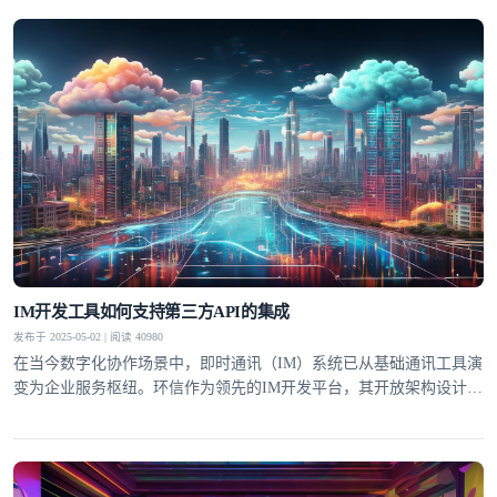
文化差异的"调解者"，让不同背景的个体能够建立更深层次的连接。
这种技术赋能的沟通变革，正在重新定义"地球村"的协作
IM开发工具如何支持第三方API的集成
发布于 2025-05-02 | 阅读 40980
在当今数字化协作场景中，即时通讯（IM）系统已从基础通讯工具演
变为企业服务枢纽。环信作为领先的IM开发平台，其开放架构设计允
许开发者通过API网关无缝对接CRM、ERP等第三方系统，这种能力
使通讯工具转型为连接用户与业务数据的超级入口。据Gartner研究显
示，集成第三方服务的IM系统可提升企业流程效率达40%，这正是环
信技术架构的核心竞争力所在。标准化接口