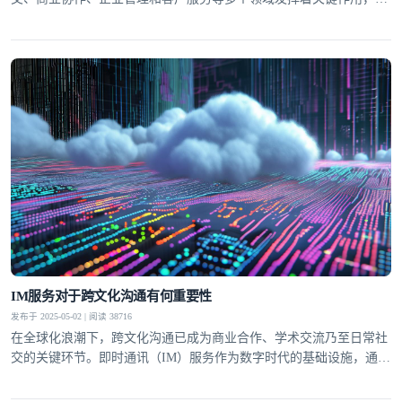
升了沟通效率与体验。环信IM，作为全球领先的IM服务商，拥有高
可靠、低延迟、高并发、安全且全球可用的服务特性，与即时通讯行
业同频发展，进行新一轮变革。
IM服务对于跨文化沟通有何重要性
发布于 2025-05-02 | 阅读 38716
在全球化浪潮下，跨文化沟通已成为商业合作、学术交流乃至日常社
交的关键环节。即时通讯（IM）服务作为数字时代的基础设施，通过
打破时空与语言壁垒，正在重塑跨文化互动的模式。环信等专业IM平
台凭借实时翻译、多模态交互等功能，不仅提升了沟通效率，更成为