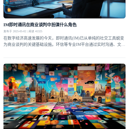
IM即时通讯在商业谈判中扮演什么角色
发布于 2025-05-02 | 阅读 41325
在数字经济高速发展的今天，即时通讯(IM)已从单纯的社交工具蜕变
为商业谈判的关键基础设施。环信等专业IM平台通过实时沟通、文件
共享、智能辅助等功能，正在重塑全球商业谈判的形态与效率。这种
变革不仅体现在谈判节奏的加快，更深刻改变了商业协作的模式与决
策机制。提升谈判效率IM即时通讯最显著的价值在于大幅压缩了传统
登录即时通讯云
商业谈判的时间成本。通过环信平台，谈判双方可以突破
登录客服云
我已阅读并同意
通讯云服务条款
和
通讯云隐私政策
提交
不了，谢谢