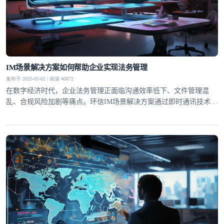
IM场景解决方案如何帮助企业实现法务管理
发布于 2025-05-02 | 阅读 40872
在数字经济时代，企业法务管理正面临沟通效率低下、文件管理混
乱、合规风险加剧等痛点。环信IM场景解决方案通过即时通讯技术重
构企业法务工作流，实现从合同审批到风险预警的全流程数字化管
理。这种基于即时通讯的协同模式，不仅提升了法务响应速度，更通
过结构化数据沉淀构建了企业法律知识库，为合规经营提供智能支
撑。合同全生命周期管理环信IM解决方案将合同管