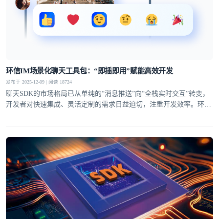
环信IM场景化聊天工具包：“即插即用”赋能高效开发
发布于 2025-12-09 | 阅读 18724
聊天SDK的市场格局已从单纯的“消息推送”向“全栈实时交互”转变，
开发者对快速集成、灵活定制的需求日益迫切，注重开发效率。环信
IM场景化聊天工具包拥有“即插即用”的特性，从UI组件到功能模块全
面覆盖，让开发者无需从零构建，轻松打造贴合业务的聊天场景。