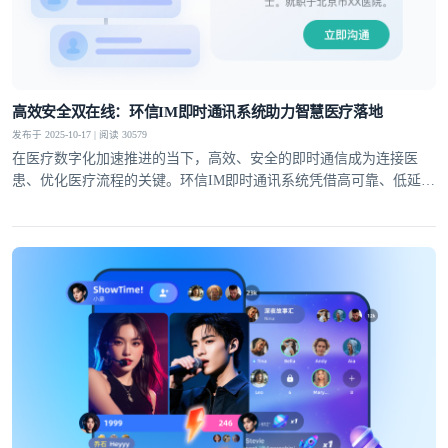
高效安全双在线：环信IM即时通讯系统助力智慧医疗落地
登录即时通讯云
登录客服云
发布于 2025-10-17 | 阅读 30579
在医疗数字化加速推进的当下，高效、安全的即时通信成为连接医
患、优化医疗流程的关键。环信IM即时通讯系统凭借高可靠、低延
迟、强安全的核心能力，在医疗领域构建起丰富应用场景，为在线问
诊、医院数字化、智慧医疗三大方向提供多维度的通信支持，显著提
升医疗服务效率与质量
我已阅读并同意
通讯云服务条款
和
通讯云隐私政策
提交
不了，谢谢