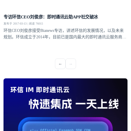
登录即时通讯云
专访环信CEO刘俊彦：即时通讯云助APP社交破冰
登录客服云
发布于 2017-03-13 | 阅读 76015
环信CEO刘俊彦接受Bianews专访，讲述环信的发展情况，以及未来
规划。环信成立于2014年，目前已是国内最大的即时通讯云服务商，
最大的移动客服软件提供商。
我已阅读并同意
通讯云服务条款
和
通讯云隐私政策
←
→
提交
不了，谢谢