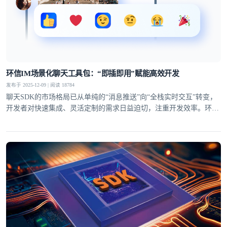
环信IM场景化聊天工具包：“即插即用”赋能高效开发
发布于 2025-12-09 | 阅读 18784
聊天SDK的市场格局已从单纯的“消息推送”向“全栈实时交互”转变，
开发者对快速集成、灵活定制的需求日益迫切，注重开发效率。环信
IM场景化聊天工具包拥有“即插即用”的特性，从UI组件到功能模块全
面覆盖，让开发者无需从零构建，轻松打造贴合业务的聊天场景。