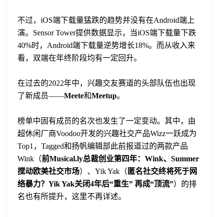
不过，iOS端下载量猛跌的趋势并没有在Android端上
演。Sensor Tower提供数据显示，当iOS端下载量下跌
40%时，Android端下载量逆势增长18%。而从收入来
登录即时通讯云
看，双端在年终阶段均有一定回升。
登录客服云
在过去的2022年中，兴趣交友赛道的头部队伍也出现
了新成员——
Meete
和
Meetup
。
榜单中固有成员的名次也发生了一定变动。其中，由
我已阅读并同意
通讯云服务条款
和
通讯云隐私政策
超休闲厂商Voodoo开发的兴趣社交产品Wizz一跃成为
Top1，Tagged和扬帆编辑部此前报道过的两款产品
提交
不了，谢谢
Wink（
前Musical.ly总裁创业第四年：Wink、Summer
搅动欧美社交市场
）、Yik Yak（
匿名社交终将死于网
络暴力？Yik Yak关闭4年后“重生” 再成“顶流”
）的排
名也有所提升，这里不再详述。