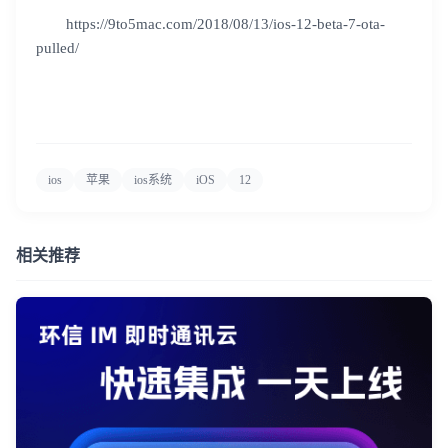
https://9to5mac.com/2018/08/13/ios-12-beta-7-ota-
pulled/
ios
苹果
ios系统
iOS
12
相关推荐