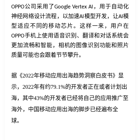
登录客服云
公司采用了
，用于自动化
OPPO
Google Vertex AI
神经网络设计流程，以加速
模型开发，让
模
AI
AI
型适应不同的移动芯片。这样一来，用户在
手机上使用语音识别、翻译和对话系统会
OPPO
更加流畅和智能，相机的图像识别功能和照片
我已阅读并同意
通讯云服务条款
和
通讯云隐私政策
质量可能也会跟着节节攀升。
提交
不了，谢谢
据《
2022年移动应用出海趋势洞察白皮书》显
示，2022年有约79.1%的开发者正在或者计划出
海，其中43%的开发者已经将自己的应用推广至
海外，中国移动应用出海的脚步已经遍布全
球。