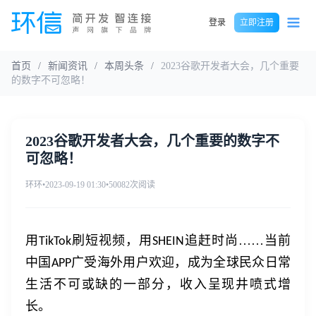
登录
立即注册
首页
/
新闻资讯
/
本周头条
/
2023谷歌开发者大会，几个重要
的数字不可忽略！
2023谷歌开发者大会，几个重要的数字不
可忽略！
环环
•
2023-09-19 01:30
•
50082次阅读
用
刷短视频，用
追赶时尚……当前
TikTok
SHEIN
中国
广受海外用户欢迎，成为全球民众日常
APP
生活不可或缺的一部分，收入呈现井喷式增
长
。