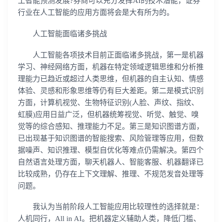
工智能预测发展?券商可以充分发挥AI的技术潜能，证券
行业在人工智能的应用方面将会是大有所为的。
人工智能面临诸多挑战
人工智能各项技术目前正面临诸多挑战，第一是机器
学习、神经网络方面，机器在特定领域逻辑思维和分析推
理能力已趋近或超过人类思维，但机器的自主认知、情感
体验、灵感和形象思维等仍有巨大差距。第二是模式识别
方面，计算机视觉、生物特征识别(人脸、声纹、指纹、
虹膜)应用日益广泛，但机器统筹视觉、听觉、触觉、嗅
觉等的综合感知、推理能力不足。第三是知识图谱方面，
已出现基于知识图谱的智能搜索、风险管理等应用，但数
据噪声、知识推理、模型自优化等难点仍需解决。第四个
自然语言处理方面，聊天机器人、智能客服、机器翻译已
比较成熟，仍存在上下文理解、推理、不规范发音处理等
问题。
我认为当前阶段人工智能应用比较理性的选择就是：
人机同行，All in AI。把机器定义辅助人类，降低门槛、