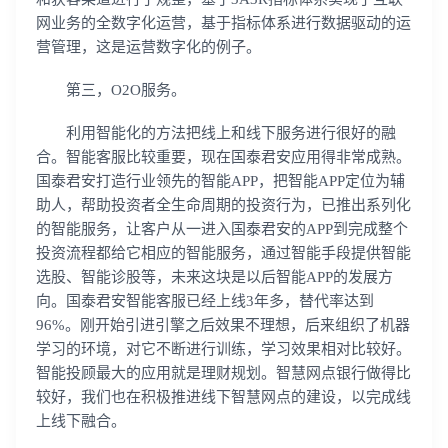
网业务的全数字化运营，基于指标体系进行数据驱动的运
营管理，这是运营数字化的例子。
登录即时通讯云
登录客服云
第三，O2O服务。
利用智能化的方法把线上和线下服务进行很好的融
合。智能客服比较重要，现在国泰君安应用得非常成熟。
国泰君安打造行业领先的智能APP，把智能APP定位为辅
助人，帮助投资者全生命周期的投资行为，已推出系列化
的智能服务，让客户从一进入国泰君安的APP到完成整个
我已阅读并同意
通讯云服务条款
和
通讯云隐私政策
投资流程都给它相应的智能服务，通过智能手段提供智能
提交
选股、智能诊股等，未来这块是以后智能APP的发展方
不了，谢谢
向。国泰君安智能客服已经上线3年多，替代率达到
96%。刚开始引进引擎之后效果不理想，后来组织了机器
学习的环境，对它不断进行训练，学习效果相对比较好。
智能投顾最大的应用就是理财规划。智慧网点银行做得比
较好，我们也在积极推进线下智慧网点的建设，以完成线
上线下融合。