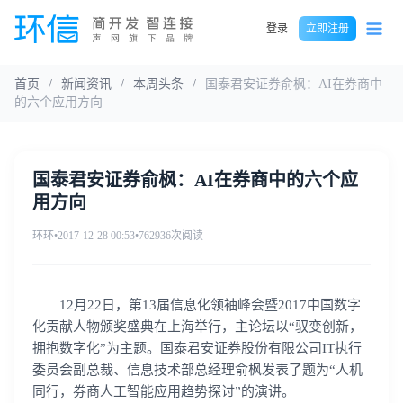
登录
立即注册
首页
/
新闻资讯
/
本周头条
/
国泰君安证券俞枫：AI在券商中
的六个应用方向
国泰君安证券俞枫：AI在券商中的六个应
用方向
环环
•
2017-12-28 00:53
•
762936次阅读
12月22日，第13届信息化领袖峰会暨2017中国数字
化贡献人物颁奖盛典在上海举行，主论坛以“驭变创新，
拥抱数字化”为主题。国泰君安证券股份有限公司IT执行
委员会副总裁、信息技术部总经理俞枫发表了题为“人机
同行，券商人工智能应用趋势探讨”的演讲。